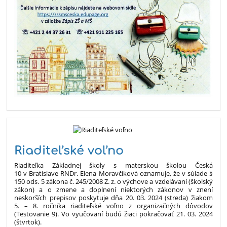
Riaditeľské voľno
Riaditeľka Základnej školy s materskou školou Česká
10 v Bratislave RNDr. Elena Moravčíková oznamuje, že v súlade §
150 ods. 5 zákona č. 245/2008 Z. z. o výchove a vzdelávaní (školský
zákon) a o zmene a doplnení niektorých zákonov v znení
neskorších prepisov poskytuje dňa 20. 03. 2024 (streda) žiakom
5. – 8. ročníka riaditeľské voľno z organizačných dôvodov
(Testovanie 9).
Vo vyučovaní budú žiaci pokračovať 21. 03. 2024
(štvrtok).