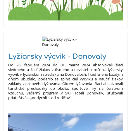
Lyžiarsky výcvik - Donovaly
Od 26. februára 2024 do 01. marca 2024 absolvovali žiaci
siedmeho a časť žiakov z ôsmeho a deviateho ročníka lyžiarsky
výcvik v lyžiarskom stredisku na Donovaloch. I keď snehu každým
dňom ubúdalo, podarilo sa splniť cieľ výcviku a naučiť žiakov
základy zjazdového lyžovania. Okrem lyžovania žiaci absolvovali
turistické prechádzky do okolia, športové hry na čerstvom
vzduchu, večerný program v SKI Hoteli Donovaly, utužovali
priateľstvá a „oddýchli si od rodičov“.