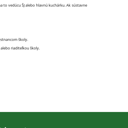
í na to vedúcu ŠJ alebo hlavnú kuchárku. Ak sústavne
estnancom školy.
alebo riaditeľkou školy.