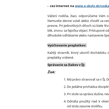
- cez internet na
www.e-skoly.sk/cesk
Vážení rodičia, žiaci, odporúčame Vám od
Nemusíte denne volať alebo chodiť za vedú
presne. Pri jednotlivých dňoch sú biele št
klik, znovu sa fajočka objaví. Prístupové 
dlhodobé odhlásenie alebo nastavenie špe
Vyúčtovanie preplatkov:
Každý stravník, ktorý ukončí dochádzku d
preplatky vrátené.
Správanie sa žiakov v ŠJ:
Žiak:
Má právo stravovať sa v ŠJ. 
Do jedálne prichádza discipl
Pri stole sa správa slušne, n
Odnáša použitý riad k okien
od stola zasunie stoličku.