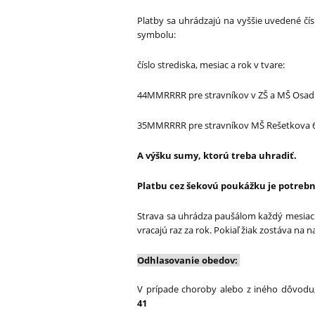
Platby sa uhrádzajú na vyššie uvedené čí
symbolu:
číslo strediska, mesiac a rok v tvare:
44MMRRRR pre stravníkov v ZŠ a MŠ Osad
35MMRRRR pre stravníkov MŠ Rešetkova 
A výšku sumy, ktorú treba uhradiť.
Platbu cez šekovú poukážku je potrebn
Strava sa uhrádza paušálom každý mesiac
vracajú raz za rok. Pokiaľ žiak zostáva na
Odhlasovanie obedov:
V prípade choroby alebo z iného dôvodu, 
41