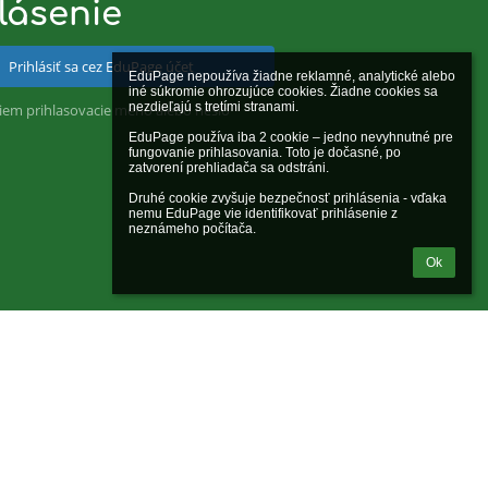
lásenie
Prihlásiť sa cez EduPage účet
EduPage nepoužíva žiadne reklamné, analytické alebo 
iné súkromie ohrozujúce cookies. Žiadne cookies sa 
nezdieľajú s tretími stranami.

iem prihlasovacie meno alebo heslo
EduPage používa iba 2 cookie – jedno nevyhnutné pre 
fungovanie prihlasovania. Toto je dočasné, po 
zatvorení prehliadača sa odstráni.

Druhé cookie zvyšuje bezpečnosť prihlásenia - vďaka 
nemu EduPage vie identifikovať prihlásenie z 
neznámeho počítača.
Ok
Powered by
aSc EduPage