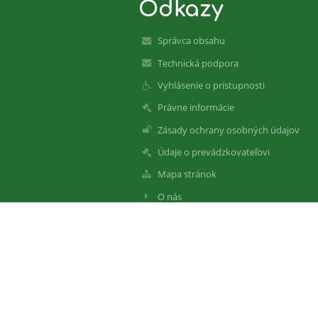
Odkazy
Správca obsahu
Technická podpora
Vyhlásenie o prístupnosti
Právne informácie
Zásady ochrany osobných údajov
Údaje o prevádzkovateľovi
Mapa stránok
O nás
Kontakt
Novinky
Bezbariérová verzia
+
-