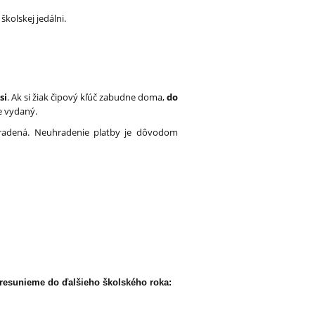
školskej jedálni.
si
. Ak si žiak čipový kľúč zabudne doma,
do
e vydaný.
hradená. Neuhradenie platby je dôvodom
resunieme do ďalšieho školského roka: