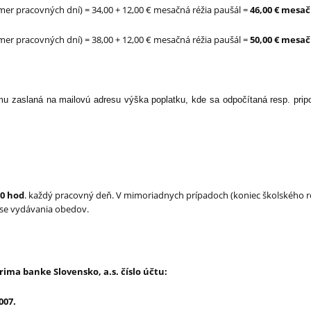
emer pracovných dní) = 34,00 + 12,00 € mesačná réžia paušál =
46,00 € mesa
emer pracovných dní) = 38,00 + 12,00 € mesačná réžia paušál =
50,00 € mesa
u zaslaná na mailovú adresu výška poplatku, kde sa odpočítaná resp. prip
00 hod
. každý pracovný deň. V mimoriadnych prípadoch (koniec školského r
ase vydávania obedov.
Prima banke Slovensko, a.s. číslo účtu:
007.