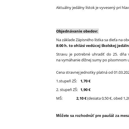
Aktuálny jedálny lístok je vyvesený pri hl
Objednávanie obedov:
Na základe Zápisného lístka sa dieťa na ob
8:00 h. to ohlási vedúcej školskej jedál
Stravu je potrebné uhradiť do 25. dňa
na vymáhanie dlžnej sumy po písomnom u
Cena stravnej jednotky platná od 01.03.20
1.stupeň ZŠ:
1,70 €
2. stupeň ZŠ:
1,90 €
MŠ:
2,10 €
(desiata 0,50 €, obed 1,2
Môžete sa rozhodnúť pre paušál za mesa