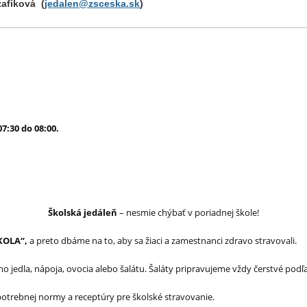
zafiková
(
jedalen@zsceska.sk
)
07:30 do 08:00.
5
Školská jedáleň
– nesmie chýbať v poriadnej škole!
KOLA“,
a preto dbáme na to, aby sa žiaci a zamestnanci zdravo stravovali.
 jedla, nápoja, ovocia alebo šalátu. Šaláty pripravujeme vždy čerstvé podľa
otrebnej normy a receptúry pre školské stravovanie.