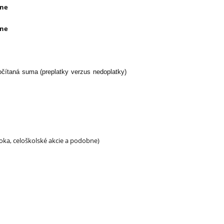
čne
čne
očítaná suma (preplatky verzus nedoplatky)
oka, celoškolské akcie a podobne)