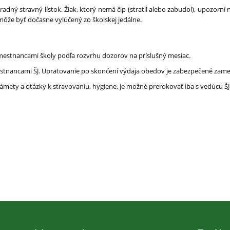
radný stravný lístok. Žiak, ktorý nemá čip (stratil alebo zabudol), upozorn
môže byť dočasne vylúčený zo školskej jedálne.
estnancami školy podľa rozvrhu dozorov na príslušný mesiac.
mestnancami ŠJ. Upratovanie po skončení výdaja obedov je zabezpečené zam
ámety a otázky k stravovaniu, hygiene, je možné prerokovať iba s vedúcu ŠJ 