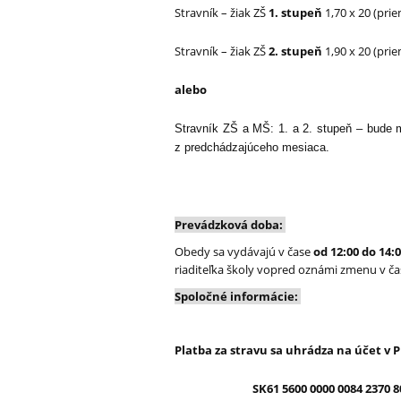
Stravník – žiak ZŠ
1. stupeň
1,70 x 20 (pri
Stravník – žiak ZŠ
2. stupeň
1,90 x 20 (pri
alebo
Stravník ZŠ a MŠ: 1. a 2. stupeň – bude m
z predchádzajúceho mesiaca.
Prevádzková doba:
Obedy sa vydávajú v čase
od 12:00 do 14:
riaditeľka školy vopred oznámi zmenu v č
Spoločné informácie:
Platba za stravu sa uhrádza na účet v 
SK61 5600 0000 0084 2370 8