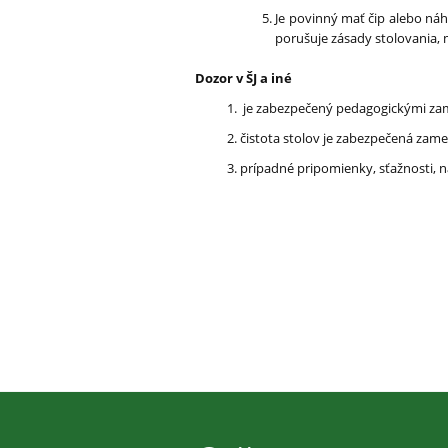
Je povinný mať čip alebo náh
porušuje zásady stolovania, 
Dozor v ŠJ a iné
1. je zabezpečený pedagogickými zam
2. čistota stolov je zabezpečená za
3. prípadné pripomienky, sťažnosti, n