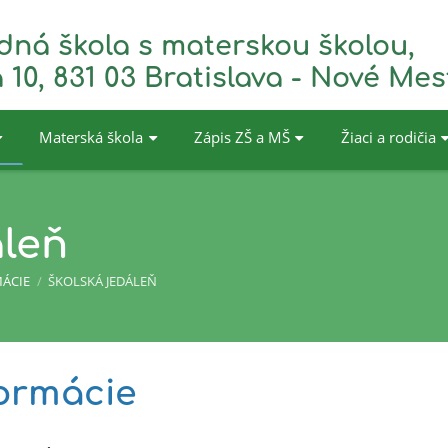
dná škola s materskou školou,
 10, 831 03 Bratislava - Nové Mes
Materská škola
Zápis ZŠ a MŠ
Žiaci a rodičia
áleň
ÁCIE
/
ŠKOLSKÁ JEDÁLEŇ
formácie