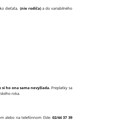
sko dieťaťa,
(nie rodiča)
a do variabilného
k si ho ona sama nevyžiada.
Preplatky sa
olského roka.
om alebo na telefónnom čísle:
02/44 37 39