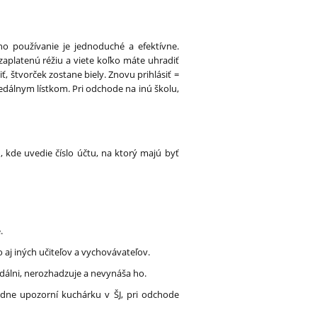
eho používanie je jednoduché a efektívne.
zaplatenú réžiu a viete koľko máte uhradiť
, štvorček zostane biely. Znovu prihlásiť =
jedálnym lístkom. Pri odchode na inú školu,
 kde uvedie číslo účtu, na ktorý majú byť
.
 aj iných učiteľov a vychovávateľov.
jedálni, nerozhadzuje a nevynáša ho.
padne upozorní kuchárku v ŠJ, pri odchode