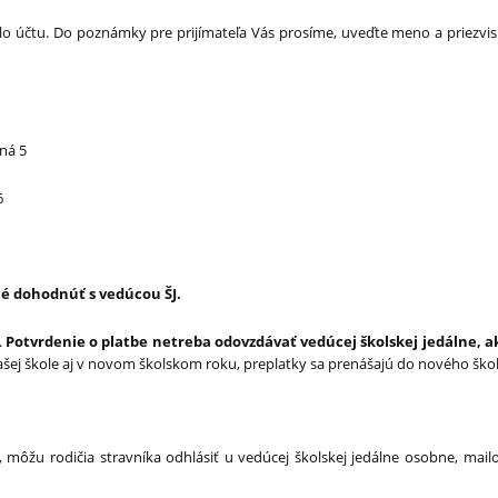
slo účtu. Do poznámky pre prijímateľa Vás prosíme, uveďte meno a priezvi
ná 5
6
é dohodnúť s vedúcou ŠJ.
.
Potvrdenie o platbe netreba odovzdávať vedúcej školskej jedálne, a
 našej škole aj v novom školskom roku, preplatky sa prenášajú do nového šk
môžu rodičia stravníka odhlásiť u vedúcej školskej jedálne osobne, mail