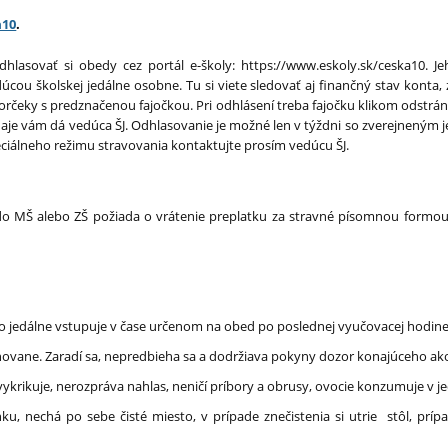
a10
.
hlasovať si obedy cez portál e-školy: https://www.eskoly.sk/ceska10. J
cou školskej jedálne osobne. Tu si viete sledovať aj finančný stav konta, 
vorčeky s predznačenou fajočkou. Pri odhlásení treba fajočku klikom odstrániť
údaje vám dá vedúca ŠJ. Odhlasovanie je možné len v týždni so zverejneným 
ciálneho režimu stravovania kontaktujte prosím vedúcu ŠJ.
o MŠ alebo ZŠ požiada o vrátenie preplatku za stravné písomnou formou,
Do jedálne vstupuje v čase určenom na obed po poslednej vyučovacej hodine
inovane. Zaradí sa, nepredbieha sa a dodržiava pokyny dozor konajúceho ako
evykrikuje, nerozpráva nahlas, neničí príbory a obrusy, ovocie konzumuje v 
ku, nechá po sebe čisté miesto, v prípade znečistenia si utrie stôl, prí