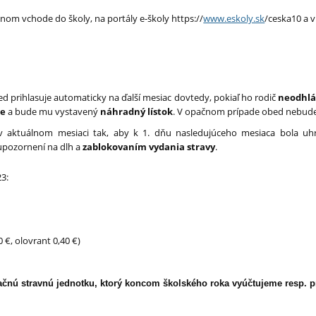
avnom vchode do školy, na portály e-školy https://
www.eskoly.sk
/ceska10 a v 
ed prihlasuje automaticky na ďalší mesiac dovtedy, pokiaľ ho rodič
neodhlá
ne
a bude mu vystavený
náhradný lístok
. V opačnom prípade obed nebud
 v aktuálnom mesiaci tak, aby k 1. dňu nasledujúceho mesiaca bola u
pozornení na dlh a
zablokovaním vydania stravy
.
23:
0 €, olovrant 0,40 €)
čnú stravnú jednotku, ktorý koncom školského roka vyúčtujeme resp. p