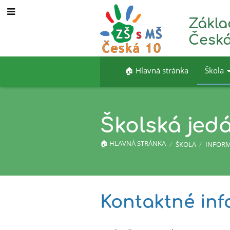
Zákla
Česká
🏠︎ Hlavná stránka
Škola
Školská jed
🏠︎ HLAVNÁ STRÁNKA
/
ŠKOLA
/
INFORM
Školská
Kontaktné in
jedáleň