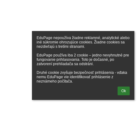
EduPage nepoužíva žiadne reklamné, analytické alebo 
iné súkromie ohrozujúce cookies. Žiadne cookies sa 
nezdieľajú s tretími stranami.

EduPage používa iba 2 cookie – jedno nevyhnutné pre 
fungovanie prihlasovania. Toto je dočasné, po 
zatvorení prehliadača sa odstráni.

Druhé cookie zvyšuje bezpečnosť prihlásenia - vďaka 
nemu EduPage vie identifikovať prihlásenie z 
neznámeho počítača.
Ok
lásenie