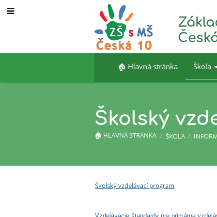
Zákla
Česká
🏠︎ Hlavná stránka
Škola
Školský vzd
🏠︎ HLAVNÁ STRÁNKA
/
ŠKOLA
/
INFORM
Školský
Školský vzdelávací program
vzdelávací
Vzdelávacie štandardy pre primárne vzdelá