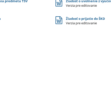
ania predmetu TSV
Žiadosť o uvoľnenie z vyučo
Verzia pre editovanie
a
Žiadosť o prijatie do ŠKD
Verzia pre editovanie