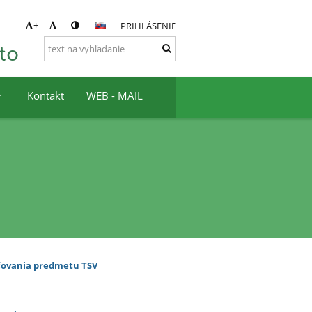
+
-
PRIHLÁSENIE
to
Kontakt
WEB - MAIL
učovania predmetu TSV