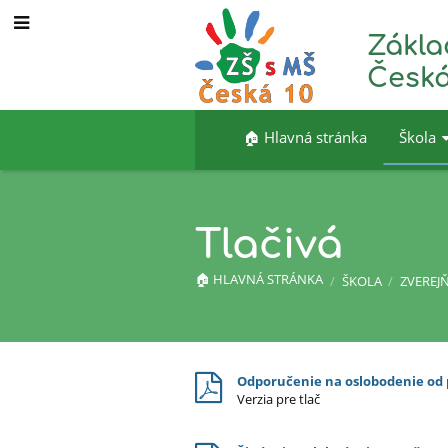
Zákla
Česká
🏠︎ Hlavná stránka
Škola
Tlačivá
🏠︎ HLAVNÁ STRÁNKA
/
ŠKOLA
/
ZVEREJ
Tlačivá
Odporučenie na oslobodenie od p
Verzia pre tlač