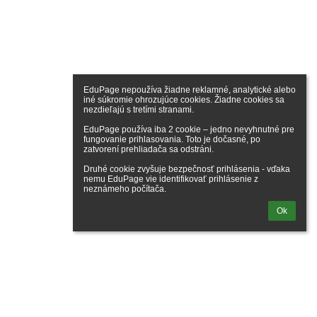
EduPage nepoužíva žiadne reklamné, analytické alebo 
iné súkromie ohrozujúce cookies. Žiadne cookies sa 
nezdieľajú s tretími stranami.

EduPage používa iba 2 cookie – jedno nevyhnutné pre 
fungovanie prihlasovania. Toto je dočasné, po 
zatvorení prehliadača sa odstráni.

Druhé cookie zvyšuje bezpečnosť prihlásenia - vďaka 
nemu EduPage vie identifikovať prihlásenie z 
neznámeho počítača.
Ok
hlásenie