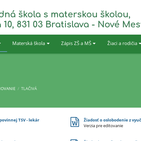
dná škola s materskou školou,
 10, 831 03 Bratislava - Nové Mes
Materská škola
Zápis ZŠ a MŠ
Žiaci a rodičia
ŇOVANIE
/
TLAČIVÁ
ovinnej TSV - lekár
Žiadosť o oslobodenie z vy
Verzia pre editovanie