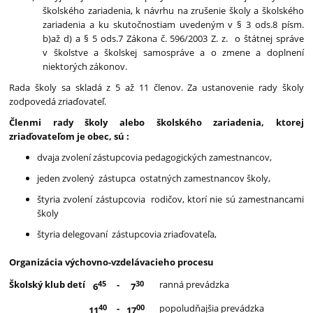
školského zariadenia, k návrhu na zrušenie školy a školského
zariadenia a ku skutočnostiam uvedeným v § 3 ods.8 písm.
b)až d) a § 5 ods.7 Zákona č. 596/2003 Z. z. o štátnej správe
v školstve a školskej samospráve a o zmene a doplnení
niektorých zákonov.
Rada školy sa skladá z 5 až 11 členov. Za ustanovenie rady školy
zodpovedá zriaďovateľ.
Členmi rady školy alebo školského zariadenia, ktorej
zriaďovateľom je obec, sú :
dvaja zvolení zástupcovia pedagogických zamestnancov,
jeden zvolený zástupca ostatných zamestnancov školy,
štyria zvolení zástupcovia rodičov, ktorí nie sú zamestnancami
školy
štyria delegovaní zástupcovia zriaďovateľa,
Organizácia výchovno-vzdelávacieho procesu
45
30
Školský klub detí
-
ranná prevádzka
6
7
40
00
-
popoludňajšia prevádzka
11
17