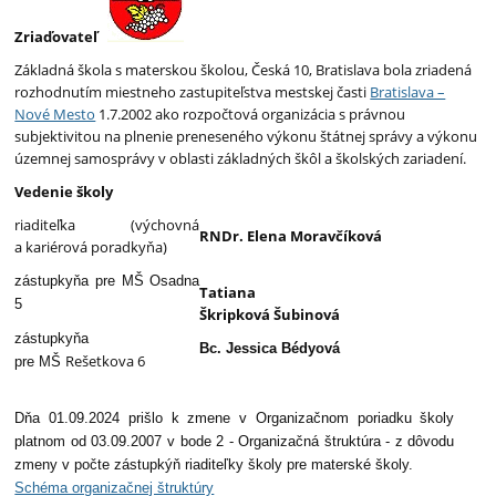
Zriaďovateľ
Základná škola s materskou školou, Česká 10, Bratislava bola zriadená
rozhodnutím miestneho zastupiteľstva mestskej časti
Bratislava –
Nové Mesto
1.7.2002 ako rozpočtová organizácia s právnou
subjektivitou na plnenie preneseného výkonu štátnej správy a výkonu
územnej samosprávy v oblasti základných škôl a školských zariadení.
Vedenie školy
riaditeľka (výchovná
RNDr. Elena Moravčíková
a kariérová poradkyňa)
zástupkyňa pre MŠ Osadna
Tatiana
5
Škripková Šubinová
zástupkyňa
Bc. Jessica Bédyová
Rešetkova 6
pre MŠ
Dňa 01.09.2024 prišlo k zmene v Organizačnom poriadku školy
platnom od 03.09.2007 v bode 2 - Organizačná štruktúra - z dôvodu
zmeny v počte zástupkýň riaditeľky školy pre materské školy.
Schéma organizačnej štruktúry