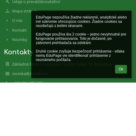
Údaje o prevádzkovateľovi
Mapa stránok
EduPage nepoužíva žiadne reklamné, analytické alebo 
O nás
iné súkromie ohrozujúce cookies. Žiadne cookies sa 
nezdieľajú s tretími stranami.

Kontakt
EduPage používa iba 2 cookie – jedno nevyhnutné pre 
fungovanie prihlasovania. Toto je dočasné, po 
Novinky
zatvorení prehliadača sa odstráni.

Kontakty
Druhé cookie zvyšuje bezpečnosť prihlásenia - vďaka 
nemu EduPage vie identifikovať prihlásenie z 
neznámeho počítača.
Základná škola s materskou školou Česká 10, Bratislava
Ok
zsceska@zsceska.sk
+421 911 225 165
Česká 10
831 03 Bratislava
Slovakia
IČO: 31780539
DIČ: 2020958621
EDUID: 100000431