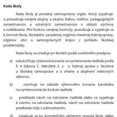
Rada školy
Rada školy je poradný samosprávny orgán, ktorý vyjadruje
a presadzuje verejné záujmy a záujmy žiakov, rodičov, pedagogických
zamestnancov a ostatných zamestnancov v oblasti výchovy
a vzdelávania. Plní funkciu verejnej kontroly, posudzuje a vyjadruje sa
k činnosti školy, školského zariadenia, orgánov miestnej štátnej správy,
orgánov obcí a samosprávnych krajov z pohľadu školskej
problematiky.
Rada školy sa zriaďuje pri školách podľa osobitného predpisu.
a) uskutočňuje výberové konanie na vymenovanie riaditeľa podľa
§ 4 Zákona č. 596/2003 Z. z. o štátnej správe v školstve
a školskej samospráve a o zmene a doplnení niektorých
zákonov,
b) navrhuje na základe výberového konania kandidáta
na vymenovanie do funkcie riaditeľa
c) predkladá návrh na odvolanie riaditeľa alebo sa vyjadruje
k návrhu na odvolanie riaditeľa, návrh na odvolanie riaditeľa
predkladá vždy s odôvodnením,
d) vyjadruje sa ku koncepčným zámerom rozvoja školy alebo